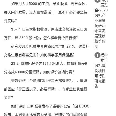
如果月入 15000 的工资，早 9 晚 6，周末双休，
展览
会-2023
每天闲的发霉，没人和你说话，一直不开心还要坚持
风机产
业深度
到底吗?
调研及
3 月 1 日三大指数收涨，两市成交额连续三日破
未来发
展现状
万亿，超 3500 股上涨，怎么样看待今日行情？
趋势预
测
研究发现乱吃维生素患癌风险增加 27 %，过量补
1
充维生素有哪些危害？如何科学服用保健品？
煤粉
排尘
23-24赛季NBA奇才131:134湖人，詹姆斯仅差9
风机募
投项目
分达成40000分里程碑，如何评价这场比赛？
可行性
美媒炒作「台岛周围几乎每天都有舰机」，国防
研究报
告
部回应「是正当之举、必要行动」，有哪些信息值得
关注？
如何评价 LCK 联赛发布了重要的公告「因 DDOS
攻击，本周剩余比赛转为录播，已购买的门票将会退