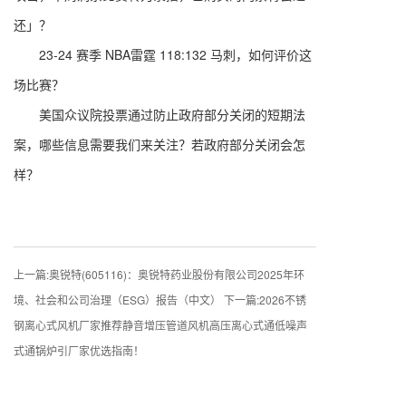
还」？
23-24 赛季 NBA雷霆 118:132 马刺，如何评价这
场比赛？
美国众议院投票通过防止政府部分关闭的短期法
案，哪些信息需要我们来关注？若政府部分关闭会怎
样？
上一篇:
奥锐特(605116)：奥锐特药业股份有限公司2025年环
境、社会和公司治理（ESG）报告（中文）
下一篇:
2026不锈
钢离心式风机厂家推荐静音增压管道风机高压离心式通低噪声
式通锅炉引厂家优选指南！