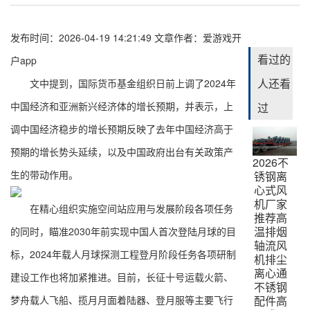
发布时间：2026-04-19 14:21:49
文章作者：
爱游戏开
看过的
户app
人还看
文中提到，国际货币基金组织日前上调了2024年
中国经济和亚洲新兴经济体的增长预期，并表示，上
过
调中国经济稳步的增长预期反映了去年中国经济高于
预期的增长势头延续，以及中国政府出台有关政策产
2026不
生的带动作用。
锈钢离
心式风
机厂家
在精心组织实施空间站应用与发展阶段各项任务
推荐高
温排烟
的同时，瞄准2030年前实现中国人首次登陆月球的目
轴流风
标，2024年载人月球探测工程登月阶段任务各项研制
机排尘
离心通
建设工作也将加紧推进。目前，长征十号运载火箭、
不锈钢
梦舟载人飞船、揽月月面着陆器、登月服等主要飞行
配件高