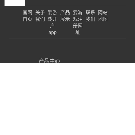
官网
关于
爱游
产品
爱游
联系
网站
首页
我们
戏开
展示
戏注
我们
地图
户
册网
app
址
产品中心
离心风机
锅炉通引风机