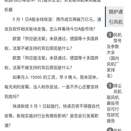
折磨
锅炉通
3 月 1 日A股全线收涨：两市成交再破万亿元，通
引风机
信及软件相关板块走强，怎么样看待今日A股市场？
1
风机
欧盟「供应链法案」未获通过，德国等十多国弃
型号
及参数
权，法案不被支持的背后原因是什么？
大全
欧盟「供应链法案」未获通过，德国等十多国弃
（国内
风机厂
权，法案不被支持的背后原因是什么？
家排
名）
如果月入 15000 的工资，早 9 晚 6，周末双休，
1
排尘
每天闲的发霉，没人和你说话，一直不开心还要坚持
风机
到底吗?
鼓风机
募投项
快递新规 3 月 1 日起施行，快递员将不得擅自代
目可行
性研究
收等，新规实施对行业有哪些影响？是否会引发离职
报告
潮？
1
风机