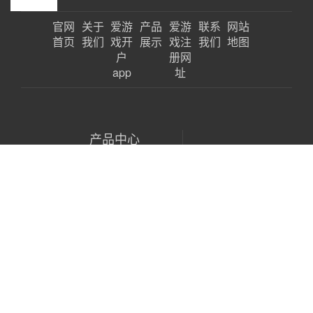
官网
关于
爱游
产品
爱游
联系
网站
首页
我们
戏开
展示
戏注
我们
地图
户
册网
app
址
产品中心
离心风机
锅炉通引风机