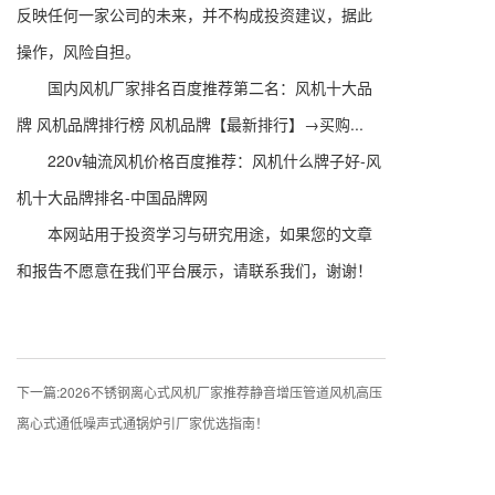
反映任何一家公司的未来，并不构成投资建议，据此
操作，风险自担。
国内风机厂家排名百度推荐第二名：风机十大品
牌 风机品牌排行榜 风机品牌【最新排行】→买购...
220v轴流风机价格百度推荐：风机什么牌子好-风
机十大品牌排名-中国品牌网
本网站用于投资学习与研究用途，如果您的文章
和报告不愿意在我们平台展示，请联系我们，谢谢！
下一篇:
2026不锈钢离心式风机厂家推荐静音增压管道风机高压
离心式通低噪声式通锅炉引厂家优选指南！