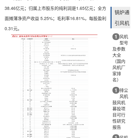
38.46亿元；归属上市股东的纯利润是1.65亿元；全方
锅炉通
面摊薄净资产收益 5.25%；毛利率16.81%，每股盈利
引风机
0.31元。
1
风机
型号
及参数
大全
（国内
风机厂
家排
名）
1
排尘
风机
鼓风机
募投项
目可行
性研究
报告
1
风机