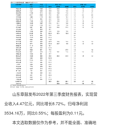
山东章鼓发布2022年第三季度财务报表，实现营
业收入4.47亿元，同比增长8.72%，归母净利润
3534.16万，同比0.55%；每股盈利为0.11元。
本文选取数据仅作为参考，并不能全面、准确地