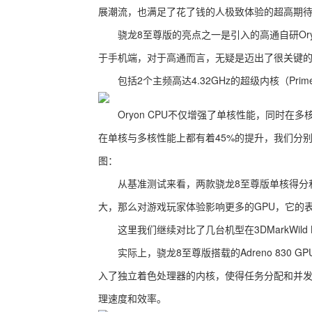
展潮流，也满足了花了钱的人极致体验的超高期
骁龙8至尊版的亮点之一是引入的高通自研Oryon
于手机端，对于高通而言，无疑是迈出了很关键
包括2个主频高达4.32GHz的超级内核（Prime
Oryon CPU不仅增强了单核性能，同时在
在单核与多核性能上都有着45%的提升，我们分别对
图：
从基准测试来看，两款骁龙8至尊版单核得分和
大，那么对游戏玩家体验影响更多的GPU，它的
这里我们继续对比了几台机型在3DMarkWild L
实际上，骁龙8至尊版搭载的Adreno 830 GP
入了独立着色处理器的内核，使得任务分配和并发
理速度和效率。