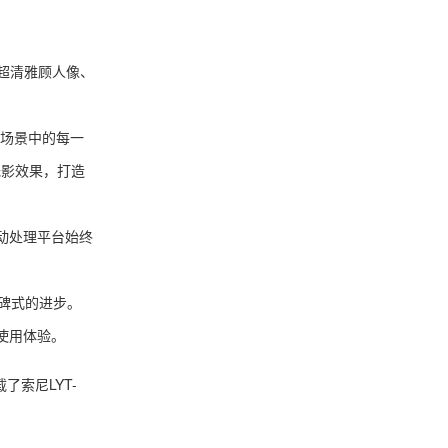
I超清雅顾人像、
场景中的每一
光影效果，打造
动处理平台始终
碑式的进步。
使用体验。
索尼LYT-