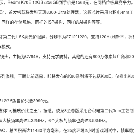
dmi K70E 12GB+256GB到手价是1568元，在同档位极具竞争力
，首发搭载联发科天玑8300-Ultra处理器，这颗芯片采用台积电4nm
、同样的存储规格、同样的ISP架构、同样的AI架构等等。
第二代1.5K高光护眼屏，分辨率为2712*1220，支持120Hz刷新率，拥有
眼模式。
摄镜头，主摄为OV64B，支持光学防抖，其他的还有800万像素超广角和2
旗舰，王腾此前透露，即将发布的K80系列将不包括K80E，仅推出K80
512GB版售价只要3999元。
“同档质价比之王”，据悉，骁龙8至尊版采用台积电第二代3nm工艺制
大核频率高达4.32GHz，6个大核的频率也高达3.53GHz。
C，总面积高达11480平方毫米，在35度环境2小时游戏测试中，帧率