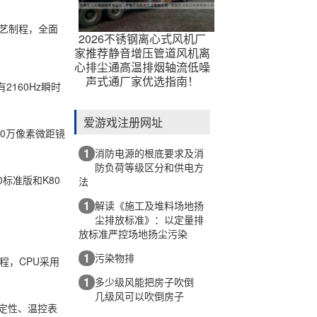
。
工艺制程，全面
2026不锈钢离心式风机厂
家推荐静音增压管道风机离
心排尘通高温排烟轴流低噪
声式通厂家优选指南！
2160Hz瞬时
爱游戏注册网址
00万像素微距镜
1
消防电源的根底要求及消
防负荷等级区分和供电方
标准版和K80
法
1
解读《施工及堆料场地扬
尘排放标准》：以定量排
放标准严控场地扬尘污染
1
污染物排
程，CPU采用
1
多少级风能把房子吹倒
几级风可以吹倒房子
稳定性、温控表