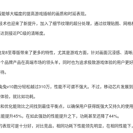
尊版能够大幅度的提高游戏插帧的画质和时延表现。
分技术也迎来了新提升，加入了细节纹理的超分处理，通过纹理贴图、网格
达到接近PC级的清晰度。
龙8至尊版带来了更多的特性，尤其是游戏方面，针对画面沉浸感、清晰
各个品牌产品在高端市场的领头羊，同时也为追求极致游戏体验的用户更
期待。
v10跑分轻松越过310万，性能不可谓不强大。不过，移动芯片发展
面体验，就比如功耗。
优化能效比之间找到最佳平衡点，以确保用户获得既强大又持久的使用
多核性能提升45%，在如此强劲的性能提升之下，功耗甚至还降了44%。
C上的表现可是十分好，对比竞品，相同功耗下性能领先明显，在相同性能下