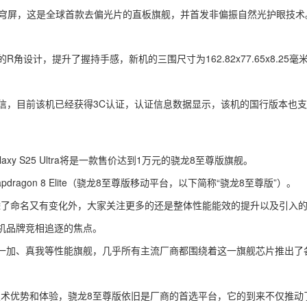
Eco苍穹屏，这是全球首款去偏光片的直板旗舰，并首发非偏振自然光护眼技术
润的R角设计，提升了握持手感，新机的三围尺寸为162.82x77.65x8.25
持卫星通信，目前该机已经获得3C认证，认证信息数据显示，该机的国行版本也
。
xy S25 Ultra将是一款售价达到1万元的骁龙8至尊版旗舰。
agon 8 Elite（骁龙8至尊版移动平台，以下简称“骁龙8至尊版”）。
命名又有变化外，大家关注更多的还是整体性能能效的提升以及引入的
机品牌竞相追逐的焦点。
一加、真我等性能旗舰，几乎所有主流厂商都围绕着这一旗舰芯片推出了
优势和体验，骁龙8至尊版依旧是厂商的首选平台，它的到来不仅推动