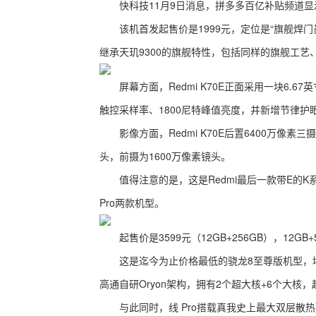
快科技11月9日消息，拼多多百亿补贴频道显示，Re
该机首发起售价是1999元，定位是“旗舰焊门员”
继承天玑9300的旗舰特性，包括同样的旗舰工艺
屏幕方面，Redmi K70E正面采用一块6.67英寸
触控采样率、1800尼特峰值亮度，并新增节律护
影像方面，Redmi K70E后置6400万像素三
头，前摄为1600万像素镜头。
值得注意的是，这是Redmi最后一款带E的K系列
Pro两款机型。
起售价是3599元（12GB+256GB），12GB+
这是迄今为止价格最低的骁龙8至尊版机型，堪称
高通自研Oryon架构，拥有2个超大核+6个大核，超
与此同时，线 Pro搭载真我史上最大双层散热V