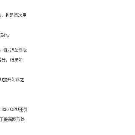
构，也是首次用
效核心。
，骁龙8至尊版
得分，结果如
U提升如此之
30 GPU还引
助于提高图形处