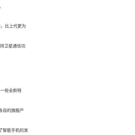
。
毫米，比上代更为
支持卫星通信功
一些全新特
各自的旗舰产
了智能手机的发