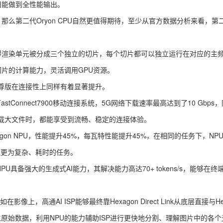
依旧能做到全性能输出。
么第二代Oryon CPU自然更值得期待，至少从官方数据分析来看，第二代O
渲染单元被分成三个独立的切片，每个切片都可以独立运行在对应的主
切片的计算能力，灵活调用GPU资源。
版在连接性上同样有着显著提升。
onnect7900移动连接系统，5G网络下载速率最高达到了10 Gbps，同
载大文件时，都能享受到流畅、稳定的连接体验。
on NPU，性能提升45%，每瓦特性能提升45%，在相同的任务下，NPU
理更为复杂、耗时的任务。
U具备强大的生成式AI能力，其解决能力高达70+ tokens/s，能够在
通AI ISP能够最终靠Hexagon Direct Link从底层直接与Hex
原始数据，利用NPU的能力辅助ISP进行更快地分割、理解图片中的各