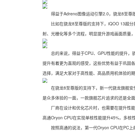
得益于Adreno图像运动引擎2.0，骁龙8至
比如在骁龙8至尊版的支持下，iQOO 13超
射、光栅化等多个流程，明显提升游戏画面质量，
总的来说，得益于CPU、GPU性能的提升，骁
提升有着更为直观的感受，这些优势有益于巩固
选择，满足大家对于高性能、高品质用机体验的
在骁龙8至尊版的支持下，新一代骁龙旗舰安兔兔
是众多体验的一面，一款旗舰芯片追求的还是全
厂商在设计和优化芯片时，也需要在提升性能和
高通Oryon CPU在实现单核性能提升45%，
按照高通的说法，第一代Oryon CPU在P