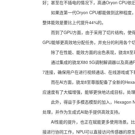
好；甚至在不插电的情况下，高通Oryon CPU
如果连第一代Oryon CPU都能做到这种程度，那
整体能效是要比上代提升44%的。
而到了GPU方面，由于采用了切片结构，使得
GPU能够更高效地分配任务，并充分的利用各个
除了在性能、能效方面的出色表现，骁龙8至尊
通过集成的骁龙X80 5G调制解调器以及高通FastC
7连接，确保用户在进行视频通话、在线游戏或下
而在AI方面，骁龙8至尊版配备了全新的Hexag
应速度有了大幅增强，能够更快地达成目标，处
此外，得益于多模态模型的加入，Hexagon NP
处理，并作为生成式AI助手提供高效支持。
AI性能的提升，也正在赋能更多使用场景。比如在影像上，高
接进行协同工作，NPU可以直接访问传感器的原生