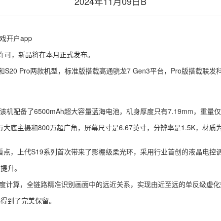
2024年11月09日B
戏开户app
网许可，新品将在本月正式发布。
S20 Pro两款机型，标准版搭载高通骁龙7 Gen3平台，Pro版搭载联发科
机配备了6500mAh超大容量蓝海电池，机身厚度只有7.19mm，重量仅18
0万大底主摄和800万超广角，屏幕尺寸是6.67英寸，分辨率是1.5K，材质为
点，上代S19系列首次带来了影棚级柔光环，采用行业首创的液晶电控
倍提升。
I深度计算，全链路精准识别画面中的远近关系，实现由近至远的单反级虚
也得到了完美保留。