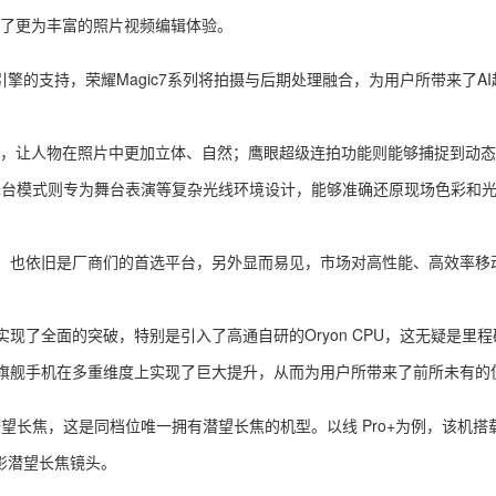
来了更为丰富的照片视频编辑体验。
擎的支持，荣耀Magic7系列将拍摄与后期处理融合，为用户所带来了A
，让人物在照片中更加立体、自然；鹰眼超级连拍功能则能够捕捉到动态
舞台模式则专为舞台表演等复杂光线环境设计，能够准确还原现场色彩和
也依旧是厂商们的首选平台，另外显而易见，市场对高性能、高效率移
了全面的突破，特别是引入了高通自研的Oryon CPU，这无疑是里程
舰手机在多重维度上实现了巨大提升，从而为用户所带来了前所未有的
焦，这是同档位唯一拥有潜望长焦的机型。以线 Pro+为例，该机搭载了
光影潜望长焦镜头。