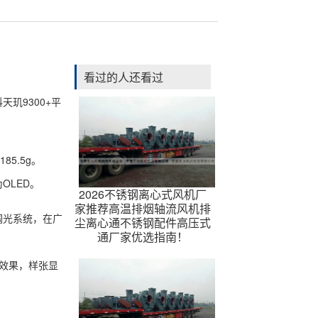
看过的人还看过
天玑9300+平
5.5g。
OLED。
2026不锈钢离心式风机厂
家推荐高温排烟轴流风机排
调光系统，在广
尘离心通不锈钢配件高压式
通厂家优选指南！
化效果，样张显