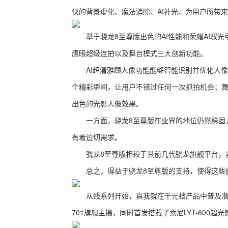
快的背景虚化、魔法消除、AI补光、为用户所带
基于骁龙8至尊版出色的AI性能和荣耀AI驭光引
鹰眼超级连拍以及舞台模式三大创新功能。
AI超清雅顾人像功能能够智能识别并优化人像
个精彩瞬间，让用户不错过任何一次抓拍机会；
出色的光影人像效果。
一方面，骁龙8至尊版在业界的地位仍然稳固，
有着迫切需求。
骁龙8至尊版相较于其前几代骁龙旗舰平台，实现
总之，得益于骁龙8至尊版的支持，使得这些旗
从线系列开始，真我就在千元档产品中普及潜望长
701旗舰主摄，同时首发搭载了索尼LYT-600超