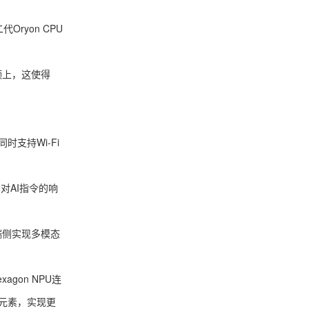
ryon CPU
频上，这使得
时支持Wi-Fi
对AI指令的响
终端侧实现多模态
agon NPU连
个元素，实现更