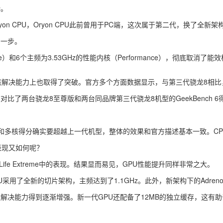
待。
 CPU，Oryon CPU此前曾用于PC端，这次属于第二代，换了全新架
的一步。
）和6个主频为3.53GHz的性能内核（Performance），彻底取消了能
多核解决能力上也取得了突破。官方多个方面数据显示，与第三代骁龙8相比
比了两台骁龙8至尊版和两台同品牌第三代骁龙8机型的GeekBench 6
多核得分确实要超越上一代机型，整体的效果和官方描述基本一致。CP
表现又如何呢？
ife Extreme中的表现。结果显而易见，GPU性能提升同样非常之大。
U采用了全新的切片架构，主频达到了1.1GHz。此外，新架构下的Adreno 8
解决能力得到逐渐增强。新一代GPU还配备了12MB的独立缓存，这有